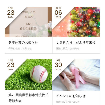
12月
12月
23
06
2024
2024
冬季休業のお知らせ
ＬＯＫＡＨＩだより年末号
保険に役立つお知らせ
保険に役立つお知らせ
10月
9月
23
30
2024
2024
第75回兵庫県都市対抗軟式
イベントのお知らせ
野球大会
保険に役立つお知らせ